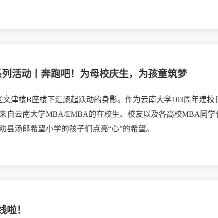
日系列活动丨奔跑吧！为母校庆生，为孩童筑梦
校区文津楼B座楼下汇聚起跃动的身影。作为云南大学103周年建
来自云南大学MBA/EMBA的在校生、校友以及各高校MBA同
劝县汤郎希望小学的孩子们点亮“心”的希望。
线啦！