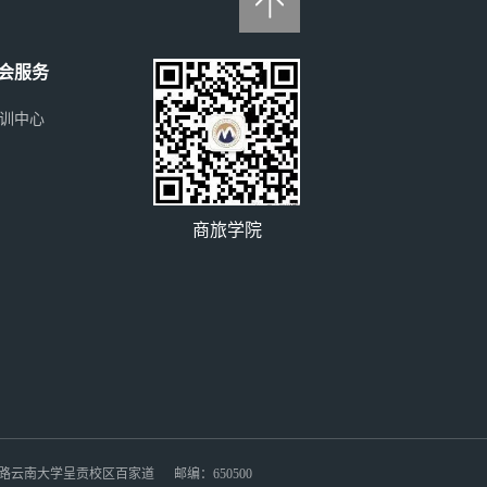

会服务
训中心
商旅学院
云南大学呈贡校区百家道 邮编：650500