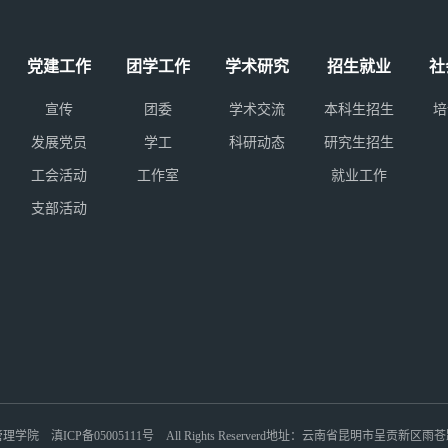
党建工作
团学工作
学术研究
招生就业
社
宣传
团委
学术交流
本科生招生
培
发展党员
学工
科研动态
研究生招生
工会活动
工作室
就业工作
支部活动
旅游管理学院
滇ICP备05005111号
All Rights Reserverd
地址：云南省昆明市呈贡新区雨苍路