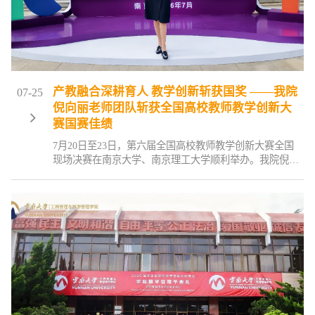
产教融合深耕育人 教学创新斩获国奖 ——我院
07-25
倪向丽老师团队斩获全国高校教师教学创新大
赛国赛佳绩
7月20日至23日，第六届全国高校教师教学创新大赛全国
现场决赛在南京大学、南京理工大学顺利举办。我院倪向
丽副教授团队凭借扎实的教学功底与创新的教学设计，层
层突围校赛、省赛，成功晋级产教融合赛道部属高校组全
国现场决赛，与全国19支顶尖课程团队同台竞技，展现了
云大商旅学院教师的风采并斩获国赛产教融合组三等奖。
本次获奖实现了我院教师教学竞赛突围省赛、晋级国赛并
获奖的历史性突破，填补了学院该项赛事国赛获奖空白，
充分彰显我院深耕商科产教协同育人、推动课堂教学改革
的扎实成效。