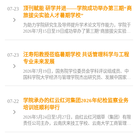
型，累计举办19场次。学院先后邀请经济与管理相关领域
顶刊赋能 研学并进——学院成功举办第三期“商
07-23
国内知名学者到院讲学，围绕工商管理、旅游管理、应用
旅拔尖实验人才暑期学校”
经济学等学科前沿议题展开深入交流。学期末，第三期“商
旅拔尖实验人才暑期学校”，汇聚《管理世界》《南开管理
为助力学院研究生及导师提升学术论文写作能力，学院于
评论》《经济学》（季刊）《旅游学刊》等十大核心期刊
2026年7月15日至19日成功举办了第三期“商旅拔尖实验人
资深编辑及汪寿阳院士、谢志华教授、易君健教授等学术
才暑期学校”。本期暑期学校紧扣学术论文选题、规范写作
名家，将学期系列讲座的学术引领推向高潮，形成了“学期
与投稿策略三大核心环节，特邀《管理世界》《南方经
常态化学术讲座+暑期集中式科研训练”的研究生培养体系
济》《南开管理评论》《北京工商大学学报（社会科学
化格局。
汪寿阳教授莅临暑期学校 共话管理科学与工程
07-23
版）》《财经研究》《浙江工商大学学报（社会科学
专业未来发展
版）》《旅游学刊》《经济与管理》《南开经济研究》
《经济学（季刊）》十个高水平期刊资深编辑以及国务院
2026年7月19日，国务院学位委员会学科评议组成员、中
学位委员会学科评议组成员汪寿阳教授、北京工商大学原
国科学院大学经济与管理学院杰出研究员、发展中国家科
副校长谢志华教授、北京大学博雅特聘教授易君健、西南
学院院士、国际系统与控制科学院院士汪寿阳应邀来到云
财经大学经济学院院长邹红教授联袂讲座，与学院师生面
南大学工商管理与旅游管理学院第三期“商旅拔尖实验人才
对面，为学院师生呈上了一场学术盛宴。
暑期学校”，为学院师生作了题为“经济与管理创新研究与
学院承办的红云红河集团2026年纪检监察业务
07-22
期刊发表”的学术讲座，并与管理科学系老师就学位点建设
培训班顺利举行
议题进行了深入座谈。
2026年5月24日至5月27日，由红云红河烟草（集团）有限
责任公司主办，云南庆来技工学校、云南大学工商管理与
旅游管理学院（会计学院、滇商学院）承办的红云红河集
团2026年纪检监察业务培训班在云南大学东陆校区顺利举