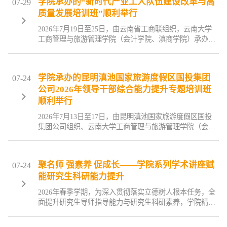
学院承办的“新时代产业工人队伍建设改革与高
07-29
文核心期刊要目总览》来源期刊、中国人文社会科学AMI
质量发展培训班”顺利举行
顶级期刊、社会科学基金资助期刊，是国内人文社科领域
公认最具影响力的刊物之一，审稿标准严苛，发文成果...
2026年7月19日至25日，由云南省工商联组织，云南大学
工商管理与旅游管理学院（会计学院、滇商学院）承办的
“新时代产业工人队伍建设改革与高质量发展培训班”在云
南大学东陆校区顺利举行。来自全省各州（市）51名民营
企业家及高级管理人员、工商联企业家执委参加培训。省
学院承办的昆明滇池国家旅游度假区国投集团
07-24
工商联党组成员、副主席岳黎松，云南大学党委常委、副
公司2026年领导干部综合能力提升专题培训班
校长吴涧出席开班仪式并分别致辞；省总工会党组成员、
副主席金勇，学院相关领导参加开班仪式，仪式由省工商
顺利举行
联组织建设处处长陈和军主持。
2026年7月13日至17日，由昆明滇池国家旅游度假区国投
集团公司组织、云南大学工商管理与旅游管理学院（会计
学院、滇商学院）承办的“昆明滇池国家旅游度假区国投集
团公司2026年领导干部综合能力提升专题培训班”在我校东
陆校区举办。来自度假区国投集团公司党委经营班子、中
聚名师 强素养 促成长——学院系列学术讲座赋
07-24
层干部、下属企业经营管理层、外派财务总监及后备干部
能研究生科研能力提升
近60人参训。度假区国投集团公司党委书记、董事长薛祖
宏、云南大学商旅学院副院长、滇商学院执行院长王克岭
2026年春季学期，为深入贯彻落实立德树人根本任务，全
出席开班仪式并致辞。
面提升研究生导师指导能力与研究生科研素养，学院精心
策划并组织开展了一系列高水平学术讲座。系列讲座涵盖
学术前沿探索、研究方法论训练、行业实践洞察等多种类