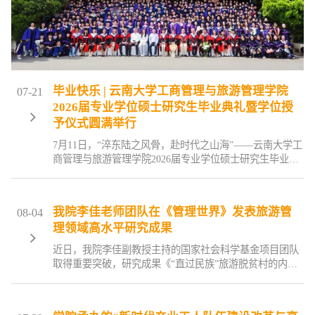
毕业快乐 | 云南大学工商管理与旅游管理学院
07-21
2026届专业学位硕士研究生毕业典礼暨学位授
予仪式圆满举行
7月11日，“淬东陆之风骨，赴时代之山海”——云南大学工
商管理与旅游管理学院2026届专业学位硕士研究生毕业典
礼暨学位授予仪式在东陆校区庆来堂举行。学院党委书记
杨扬、院长赵书虹、院党委副书记何曼榕、副院长武鹏、
王克岭、杨懿、王守义、宋乐、院党委正处级专职组织员
我院李佳老师团队在《管理世界》发表旅游管
08-04
袁皓、院学位评定分委员会委员、学院专业学位教育中心
理领域高水平研究成果
及导师代表、校友代表、2026届非全日制专业学位毕业
生、亲友代表出席典礼，学院副院长宋乐主持。
近日，我院李佳副教授主持的国家社会科学基金项目团队
取得重要突破，研究成果《“直过民族”旅游脱贫村的内生
发展动力机制研究》发表于权威期刊《管理世界》2026年
第8期。《管理世界》由国务院发展研究中心主办，为中
文社会科学引文索引（CSSCI）来源期刊、北京大学《中