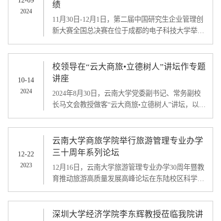
12-09
绩
2024
11月30日-12月1日，第二届中国研究生企业管理创
新大赛全国总决赛在位于成都的电子科技大学举
行。中国研究生企业管理创新大赛作为中国研究生
创新实践系列大赛主题赛事之一，由教育部学位管
理与研究生教育司指导，中国学位与研究生教育学
校领导在“云大商旅•立德树人”讲坛作专题
会、中国科协青少年科技中心主办，大赛组委会秘
讲座
10-14
书处设置在全国工商管理专业学位研究生教育指导
2024
2024年8月30日，云南大学党委副书记、常务副校
委员会。本届大赛分为企业决策赛道和商业分析与
长马文会教授做客“云大商旅•立德树人”讲坛，以
智能应用赛道，共吸引来自298所高校的14433人次
“国家‘一带一路’建设与云南省绿色硅能源产业新质
研...
生产力发展”主题，为商旅学院2024级专业学位研
究生新生、校友及教师等800余人作专题讲座。讲
云南大学商旅学院举行旅游管理专业办学
座由商旅学院党委书记杨扬主持，商旅学院全体领
三十周年系列论坛
12-22
导班子成员聆听了专题讲座。马文会是国家重点人
2023
12月16日，云南大学旅游管理专业办学30周年暨教
才计划特聘教授和科技创新领军人才，并担任云南
育推动旅游高质量发展高峰论坛在东陆校区科学馆
省硅工业工程研究中心主任、硅光伏技术创新...
举行。
深圳大学经济学院李东辉教授莅临我院讲