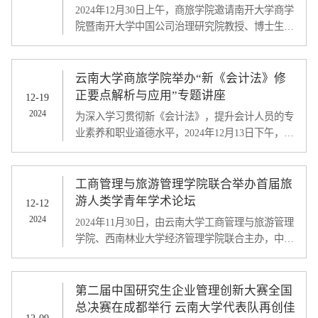
2024年12月30日上午，商旅学院邀请南开大学商学
院暨南开大学中国公司治理研究院教授、博士生导
师周建老师在商旅学院楼1413，举办了第八期研究
生导师能力提升暨硕博科研素养提升系列讲座，讲
座由赵书虹院长主持，商旅学院部分教师及学术型
云南大学商旅学院举办“新《会计法》修
博硕士研究生参加讲座。
正要点解析与应用”专题讲座
12-19
2024
为深入学习贯彻新《会计法》，提升会计人员的专
业素养和职业道德水平，2024年12月13日下午，
“新《会计法》修正要点解析与应用”专题讲座在云
南大学工商管理与旅游管理学院1313报告厅举行。
讲座由云南大学财务管理处副处长、云南省首期会
工商管理与旅游管理学院联合举办首届旅
计领军人才、教育部高端会计人才、正高级会计师
游人类学青年学术论坛
12-12
李霞老师主讲，工商管理与旅游管理学院副院长武
2024
2024年11月30日，由云南大学工商管理与旅游管理
鹏主持，云南省财政厅会计处领导、学校二级单位
学院、西南林业大学经济管理学院联合主办，中国
财务经办人、学院教师及会计专硕同学参加讲座。
人类学民族学研究会民族旅游专业委员会协办，
《原生态民族文化学刊》《大理大学学报》学术支
持下的“首届旅游人类学青年学术论坛”在云南大学
第二届中国研究生企业管理创新大赛全国
召开。
总决赛在成都举行 云南大学代表队再创佳