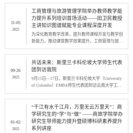
训第二场培训。本次培训由学院武鹏副院长主持；
赵书虹院长代表学院对华侨大学杨洪涛教授的到来
工商管理与旅游管理学院举办教师教学能
表示热烈欢迎，她介绍了杨洪涛教授作为国家级教
力提升系列培训首场活动——田卫民教授
11-05
学名师，在国家一流课程、课程思政和教育部市场
主讲知识图谱赋能专业课程深度开发
2025
营销课程教学虚拟教研室等领域取得的卓越成就，
为深化教育教学改革，提升教师课程开发与教学创
并指出杨洪涛教授兼具深厚学术功底与丰富业界经
新能力，推动课堂教学效果提升，工商管理与旅游
验...
管理学院于2025年10月31日下午在商旅学院1313报
告厅举办教师教学能力提升系列培训首场活动。活
动由学院教学副院长武鹏主持，国家级教学名师、
共话未来：斯里兰卡科伦坡大学师生代表
博士生导师田卫民教授主讲，围绕“知识图谱赋能
团到访我院
09-26
专业课程的深度开发”主题，为学院教师带来兼具
2025
9月15日—17日，斯里兰卡科伦坡大学（University
理论与实践价值的教学指导。田卫民教授结合自己
of Colombo）EMBA师生代表团到访云南大学工商
的从教经历，向参加培训老师分享了大学教师应
管理与旅游管理学院，开展了为期3天的参访交流
该...
活动。
“千江有水千江月，万里无云万里天”：商
学研究生的“学”与“做” ——商旅学院举办
研究生导师能力提升暨硕博科研素养提升
01-02
系列讲座
2025