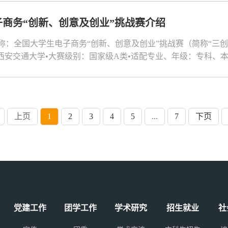
商务“创新、创意及创业”挑战赛介绍
名称：全国大学生电子商务“创新、创意及创业”挑战赛（简称“三
西安交通大学•大赛级别：国家级A类•适配专业、年级：专科、
强化创新意识、引导创意思维、锻炼创业能力、倡导团队精神•赛事
程安排与参赛条件1.赛事周期一年举办一次，2026年校赛定于2026年4月
上页
1
2
3
4
5
...
7
下页
党建工作
团学工作
学术研究
招生就业
社