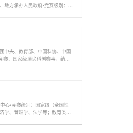
、地方承办人民政府•竞赛级别：全
通高校大学生竞赛官方目录•适配
科...
青团中央、教育部、中国科协、中国
竞赛、国家级顶尖科创赛事，纳入
校所有专业开放参赛•适配年级：全
•...
究中心•竞赛级别：国家级（全国性
经济学、管理学、法学等；教育类：
；团队负责人须为文科专业本科生•
...