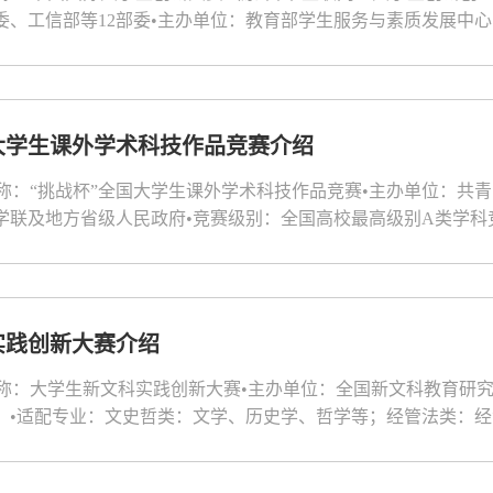
委、工信部等12部委•主办单位：教育部学生服务与素质发展中心
类创新创业顶级赛事、全球规模最大的高校双创赛事，纳入全国普
全覆盖，无专业限制，文理工农医商均可参赛•适配年级：全日制专
大学生课外学术科技作品竞赛介绍
名称：“挑战杯”全国大学生课外学术科技作品竞赛•主办单位：共
学联及地方省级人民政府•竞赛级别：全国高校最高级别A类学科
生竞赛官方目录•适配专业：全学科全覆盖，无专业限制，面向全
科生、硕士研究生（不含在职研究生），博士生可作为团队成员参赛
实践创新大赛介绍
赛名称：大学生新文科实践创新大赛•主办单位：全国新文科教育研
）•适配专业：文史哲类：文学、历史学、哲学等；经管法类：
等•适配年级：全国普通高校全日制本科生、研究生（不含在职）
赋能，实践致新”为主题，推动文科教育“脱虚向实”，培养实战型、