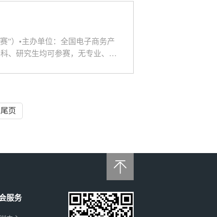
创赛”）•主办单位：全国电子商务产
本科、研究生均可参赛，无专业、年
联系人：李老师电话：0871-
开展...
尾页

会服务