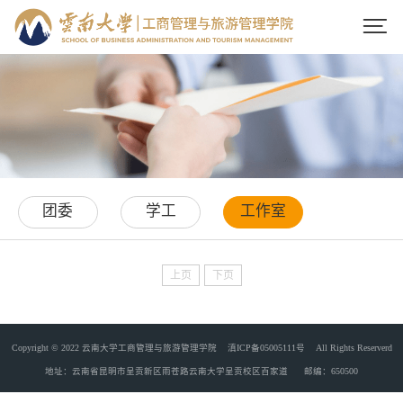

团委
学工
工作室
上页
下页
Copyright © 2022 云南大学工商管理与旅游管理学院
滇ICP备05005111号
All Rights Reserverd
地址：云南省昆明市呈贡新区雨苍路云南大学呈贡校区百家道 邮编：650500